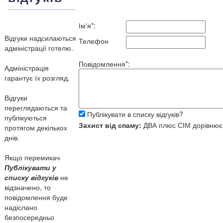
Ім'я*:
Відгуки надсилаються
Телефон
адміністрації готелю.
Повідомлення*:
Адміністрація
гарантує їх розгляд.
Відгуки
переглядаються та
Публікувати в списку відгуків?
публікуються
Захист від спаму:
ДВА
плюс
СІМ
дорівню
протягом декількох
днів.
Якщо перемикач
Публікувати у
списку відгуків
не
відзначено, то
повідомлення буде
надіслано
безпосередньо