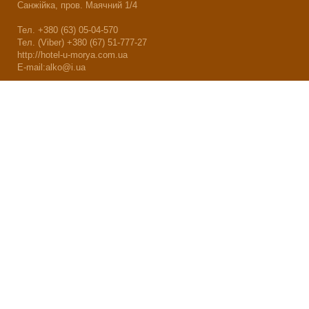
Санжійка, пров. Маячний 1/4
Тел. +380 (63) 05-04-570
Тел. (Viber) +380 (67) 51-777-27
http://hotel-u-morya.com.ua
E-mail:alko@i.ua