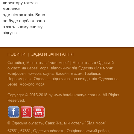
директору готелю
минаючи
адміністраторів. Воно
не буде опубліковано
в загальному списку
відгуків.
НОВИНИ
ЗАДАТИ ЗАПИТАННЯ
|
Санжійка, Міні-готель "Біля моря" | Міні-готель в Одеській
області на березі моря: відпочинок під Одесою біля моря:
комфортні номери, сауна, басейн, масаж. Грибівка,
Чорноморськ, Одеса — відпочинок на вихідні під Одесою на
березі Чорного моря
Copyright © 2015-2018 by www.hotel-u-morya.com.ua. All Rights
Reserved.
© Одеська область, Санжійка, міні-готель "Біля моря"
67851, 67851, Одеська область, Овідіопольський район,