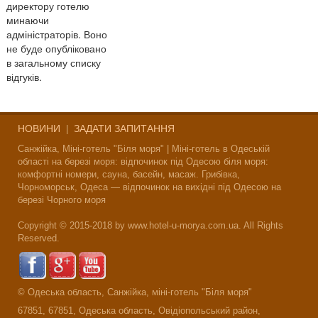
директору готелю
минаючи
адміністраторів. Воно
не буде опубліковано
в загальному списку
відгуків.
НОВИНИ
ЗАДАТИ ЗАПИТАННЯ
|
Санжійка, Міні-готель "Біля моря" | Міні-готель в Одеській
області на березі моря: відпочинок під Одесою біля моря:
комфортні номери, сауна, басейн, масаж. Грибівка,
Чорноморськ, Одеса — відпочинок на вихідні під Одесою на
березі Чорного моря
Copyright © 2015-2018 by www.hotel-u-morya.com.ua. All Rights
Reserved.
© Одеська область, Санжійка, міні-готель "Біля моря"
67851, 67851, Одеська область, Овідіопольський район,