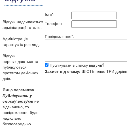
Ім'я*:
Відгуки надсилаються
Телефон
адміністрації готелю.
Повідомлення*:
Адміністрація
гарантує їх розгляд.
Відгуки
переглядаються та
Публікувати в списку відгуків?
публікуються
Захист від спаму:
ШІСТЬ
плюс
ТРИ
дорів
протягом декількох
днів.
Якщо перемикач
Публікувати у
списку відгуків
не
відзначено, то
повідомлення буде
надіслано
безпосередньо