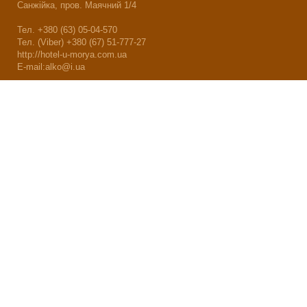
Санжійка, пров. Маячний 1/4
Тел. +380 (63) 05-04-570
Тел. (Viber) +380 (67) 51-777-27
http://hotel-u-morya.com.ua
E-mail:alko@i.ua