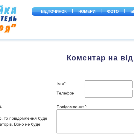
ВІДПОЧИНOК
НОМЕРИ
ФОТО
Б
Коментар на від
Ім'я*:
Телефон
в.
Повідомлення*:
о, то повідомлення буде
торів. Воно не буде