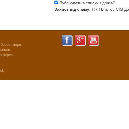
Публікувати в списку відгуків?
Захист від спаму:
П'ЯТЬ
плюс
СІМ
до
 березі моря:
 масаж.
а березі
ed.