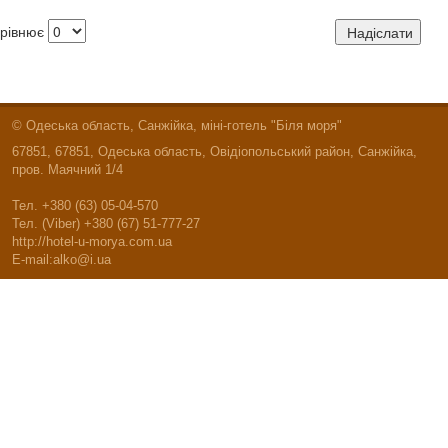
рівнює
© Одеська область, Санжійка, міні-готель "Біля моря"
67851, 67851, Одеська область, Овідіопольський район, Санжійка,
пров. Маячний 1/4
Тел. +380 (63) 05-04-570
Тел. (Viber) +380 (67) 51-777-27
http://hotel-u-morya.com.ua
E-mail:alko@i.ua