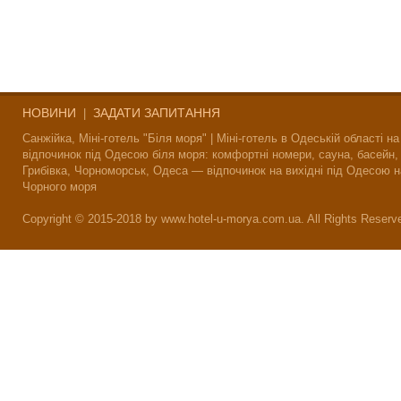
НОВИНИ
ЗАДАТИ ЗАПИТАННЯ
|
Санжійка, Міні-готель "Біля моря" | Міні-готель в Одеській області на
відпочинок під Одесою біля моря: комфортні номери, сауна, басейн,
Грибівка, Чорноморськ, Одеса — відпочинок на вихідні під Одесою н
Чорного моря
Copyright © 2015-2018 by www.hotel-u-morya.com.ua. All Rights Reserv