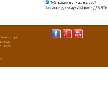
Публікувати в списку відгуків?
Захист від спаму:
СІМ
плюс
ДЕВ'ЯТЬ
 березі моря:
 масаж.
а березі
ed.