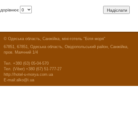
дорівнює
© Одеська область, Санжійка, міні-готель "Біля моря"
67851, 67851, Одеська область, Овідіопольський район, Санжійка,
пров. Маячний 1/4
Тел. +380 (63) 05-04-570
Тел. (Viber) +380 (67) 51-777-27
http://hotel-u-morya.com.ua
E-mail:alko@i.ua