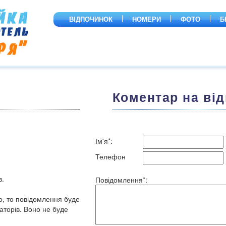
ВІДПОЧИНOК
НОМЕРИ
ФОТО
Б
Коментар на від
Ім'я*:
Телефон
в.
Повідомлення*:
о, то повідомлення буде
торів. Воно не буде