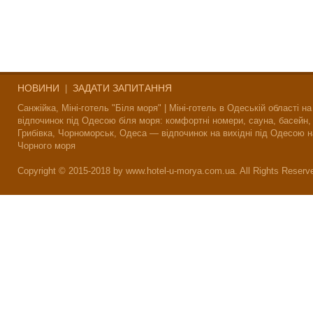
НОВИНИ
ЗАДАТИ ЗАПИТАННЯ
|
Санжійка, Міні-готель "Біля моря" | Міні-готель в Одеській області на
відпочинок під Одесою біля моря: комфортні номери, сауна, басейн,
Грибівка, Чорноморськ, Одеса — відпочинок на вихідні під Одесою н
Чорного моря
Copyright © 2015-2018 by www.hotel-u-morya.com.ua. All Rights Reserv