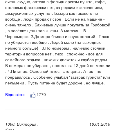
очень скудно, аптека в фельдшерском пункте, кафе,
столовых фактически нет, за редким исключением,
экскурсионных услуг нет. Базара как такового нет
вообще , люди продают своё . Если не на машине -
очень тяжело . Бахчевые лучше покупать за Грибовкой
, в посёлке цены завышены. А магазин - В
Черноморск. 2.До моря близко и спуск пологий . Пляж
не убирается вообще . Людей мало (на выходные
немного больше) . 3.По номерам , наличию стоянки ,
територии вопросов нет , тихо , спокойно - всё для
семейного отдыха , никаких дискотек и клубов рядом .
В номерах не убирают , постель за 12 дней не меняли
. 4.Питание. Основной плюс - это цена . А так - не
понравилось . Особенно улыбал "завтрак туриста" или
пельмени . Пусть питание будет дороже , но лучше.
Відповісти
1770
1066. Виктория ,
18.01.2018
Киев