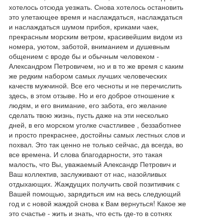
хотелось отсюда уезжать. Снова хотелось остановить
это улетающее время и наслаждаться, наслаждаться
и наслаждаться шумом прибоя, криками чаек,
прекрасным морским ветром, красивейшим видом из
номера, уютом, заботой, вниманием и душевным
общением с вроде бы и обычным человеком -
Александром Петровичем, но и в то же время с каким
же редким набором самых лучших человеческих
качеств мужчиной. Все его чесноты и не перечислить
здесь, в этом отзыве. Но и его доброе отношение к
людям, и его внимание, его забота, его желание
сделать твою жизнь, пусть даже на эти несколько
дней, в его морском уголке счастливее , беззаботнее
и просто прекраснее, достойны самых лестных слов и
похвал. Это так ценно не только сейчас, да всегда, во
все времена. И слова благодарности, это такая
малость, что Вы, уважаемый Александр Петрович и
Ваш коллектив, заслуживают от нас, назойливых
отдыхающих. Жаждущих получить свой позитивчик с
Вашей помощью, зарядиться им на весь следующий
год и с новой жаждой снова к Вам вернуться! Какое же
это счастье - жить и знать, что есть где-то в сотнях