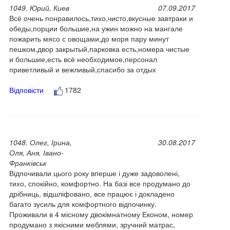
1049. Юрий, Киев
07.09.2017
Всё очень понравилось,тихо,чисто,вкусные завтраки и
обеды,порции большие,на ужин можно на мангале
пожарить мясо с овощами,до моря пару минут
пешком,двор закрытый,парковка есть,номера чистые
и большие,есть всё необходимое,персонал
приветливый и вежливый,спасибо за отдых
Відповісти
1782
1048. Олег, Ірина,
30.08.2017
Оля, Аня, Івано-
Франківськ
Відпочивали цього року вперше і дуже задоволені,
тихо, спокійно, комфортно. На базі все продумано до
дрібниць, відшліфовано, все працює і докладено
багато зусиль для комфортного відпочинку.
Проживали в 4 місному двокімнатному Економ, номер
продумано з якісними меблями, зручний матрас,