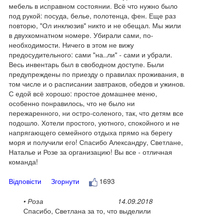
мебель в исправном состоянии. Всё что нужно было
под рукой: посуда, белье, полотенца, фен. Еще раз
повторю, "Ол инклюзив" никто и не обещал. Мы жили
в двухкомнатном номере. Убирали сами, по-
необходимости. Ничего в этом не вижу
предосудительного: сами "на..ли" - сами и убрали.
Весь инвентарь был в свободном доступе. Были
предупреждены по приезду о правилах проживания, в
том числе и о расписании завтраков, обедов и ужинов.
С едой всё хорошо: простое домашнее меню,
особенно понравилось, что не было ни
пережаренного, ни остро-соленого, так, что детям все
подошло. Хотели простого, уютного, спокойного и не
напрягающего семейного отдыха прямо на берегу
моря и получили его! Спасибо Александру, Светлане,
Наталье и Розе за организацию! Вы все - отличная
команда!
Відповісти
Згорнути
1693
• Роза
14.09.2018
Спасибо, Светлана за то, что выделили