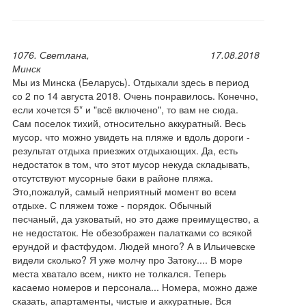
1076. Светлана,
17.08.2018
Минск
Мы из Минска (Беларусь). Отдыхали здесь в период
со 2 по 14 августа 2018. Очень понравилось. Конечно,
если хочется 5* и "всё включено", то вам не сюда.
Сам поселок тихий, относительно аккуратный. Весь
мусор. что можно увидеть на пляже и вдоль дороги -
результат отдыха приезжих отдыхающих. Да, есть
недостаток в том, что этот мусор некуда складывать,
отсутствуют мусорные баки в районе пляжа.
Это,пожалуй, самый неприятный момент во всем
отдыхе. С пляжем тоже - порядок. Обычный
песчаный, да узковатый, но это даже преимущество, а
не недостаток. Не обезображен палатками со всякой
ерундой и фастфудом. Людей много? А в Ильичевске
видели сколько? Я уже молчу про Затоку.... В море
места хватало всем, никто не толкался. Теперь
касаемо номеров и персонала... Номера, можно даже
сказать, апартаменты, чистые и аккуратные. Вся