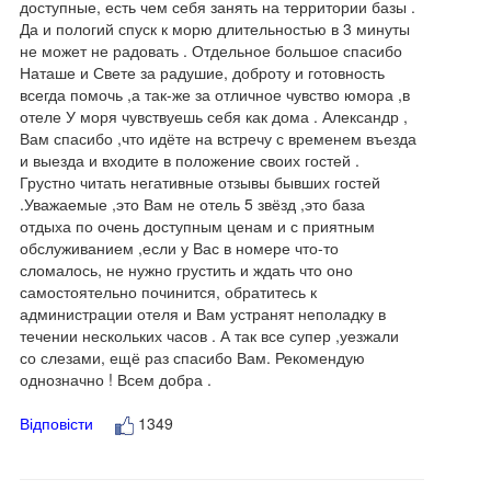
доступные, есть чем себя занять на территории базы .
Да и пологий спуск к морю длительностью в 3 минуты
не может не радовать . Отдельное большое спасибо
Наташе и Свете за радушие, доброту и готовность
всегда помочь ,а так-же за отличное чувство юмора ,в
отеле У моря чувствуешь себя как дома . Александр ,
Вам спасибо ,что идёте на встречу с временем въезда
и выезда и входите в положение своих гостей .
Грустно читать негативные отзывы бывших гостей
.Уважаемые ,это Вам не отель 5 звёзд ,это база
отдыха по очень доступным ценам и с приятным
обслуживанием ,если у Вас в номере что-то
сломалось, не нужно грустить и ждать что оно
самостоятельно починится, обратитесь к
администрации отеля и Вам устранят неполадку в
течении нескольких часов . А так все супер ,уезжали
со слезами, ещё раз спасибо Вам. Рекомендую
однозначно ! Всем добра .
Відповісти
1349