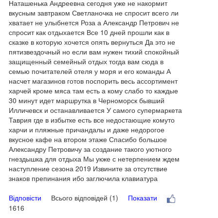
Наташенька Андреевна сегодня уже не накормит
вкусным завтраком Светланочка не спросит всего ли
хватает не улыбнется Роза а Александр Петрович не
спросит как отдыхается Все 10 дней прошли как в
сказке в которую хочется опять вернуться Да это не
пятизвездочный но если вам нужен тихий спокойный
защищенный семейный отдых тогда вам сюда в
семью почитателей отеля у моря и его команды А
насчет магазинов готов поспорить весь ассортимент
харчей кроме мяса там есть а кому слабо то каждые
30 минут идет маршрутка в Черноморск бывший
Илличевск и останавливается У самого супермаркета
Таврия где в избытке есть все недостающие комуто
харчи и пляжные причандалы и даже недорогое
вкусное кафе на втором этаже Спасибо большое
Александру Петровичу за создание такого уютного
гнездышка для отдыха Мы укже с нетерпением ждем
наступление сезона 2019 Извините за отсутствие
знаков препинания ибо заглючила клавиатура
Відповісти
Всього відповідей (1)
Показати
1616