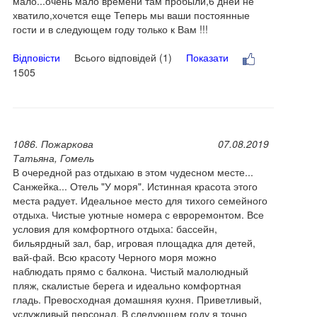
мало...очень мало времени там пробыли,6 дней не
хватило,хочется еще Теперь мы ваши постоянные
гости и в следующем году только к Вам !!!
Відповісти
Всього відповідей (1)
Показати
1505
1086. Пожаркова
07.08.2019
Татьяна, Гомель
В очередной раз отдыхаю в этом чудесном месте...
Санжейка... Отель "У моря". Истинная красота этого
места радует. Идеальное место для тихого семейного
отдыха. Чистые уютные номера с евроремонтом. Все
условия для комфортного отдыха: бассейн,
бильярдный зал, бар, игровая площадка для детей,
вай-фай. Всю красоту Черного моря можно
наблюдать прямо с балкона. Чистый малолюдный
пляж, скалистые берега и идеально комфортная
гладь. Превосходная домашняя кухня. Приветливый,
услужливый персонал. В следующем году я точно