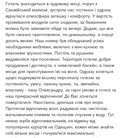
Готель знаходиться в чудовому місці, поруч з
Санжійський маяком, зустріли нас гостинно і одразу
відчулася атмосфера затишку і комфорту. У вартість
проживання входили ситні сніданки, за бажанням
можна було замовити обіди та вечері. Додам, що все
було смачно приготовлене, по-домашньому, а порції
досить великі. Наш номер був обладнаний усіма
необхідними меблями, включно з міні-кухнею та
власними зручностями. Постіль та рушники
видавалися при поселенні. Територія готелю добре
продумана і доглянута, є невеличкий басейн, а також
місце для приготування їжі на вогні. Одразу хочеться
щиро подякувати всьому персоналу готелю за
гостинність, увагу, смачну кухню, та, звичайно,
власнику - пану Олександру, за гарні умови в готелі та
наш прекрасний відпочинок! До Вас хочеться
повертатися. Наостанок, декілька слів про море.
Протягом відпочинку воно радувало нас чистотою,
мальовничим пляжем та пологим спуском у воду. Тут
немає юрби відпочивальників, на відміну від
популярних курортів на Одещині, кожен може знайти
собі вільне місце і почуватися максимально