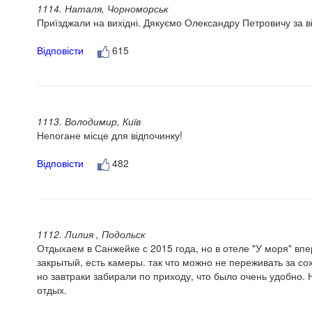
1114. Наталя, Чорноморськ
Приїзджали на вихідні. Дякуємо Олександру Петровичу за в
Відповісти
615
1113. Володимир, Київ
Непогане місце для відпочинку!
Відповісти
482
1112. Лилия , Подольск
Отдыхаем в Санжейке с 2015 года, но в отеле "У моря" впер
закрытый, есть камеры. так что можно не переживать за с
но завтраки забирали по приходу, что было очень удобно
отдых.