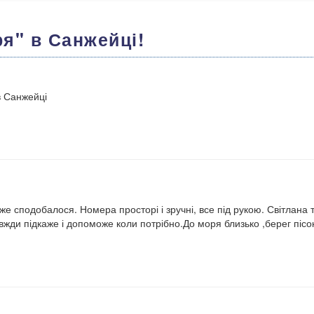
ря" в Санжейці!
в Санжейці
е сподобалося. Номера просторі і зручні, все під рукою. Світлана т
жди підкаже і допоможе коли потрібно.До моря близько ,берег пісо