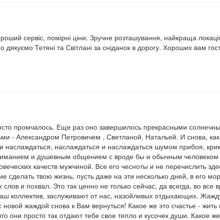
роший сервіс, помірні ціни. Зручне розташування, найкраща локаці
о дякуємо Тетяні та Світлані за сніданок в дорогу. Хороших вам гост
просто промчалось. Еще раз оно завершилось прекрасными солнеч
ми - Александром Петровичем , Светланой, Натальей. И снова, как
 и наслаждаться, наслаждаться и наслаждаться шумом прибоя, кри
вниманием и душевным общением с вроде бы и обычным человеком 
еческих качеств мужчиной. Все его чесноты и не перечислить здес
е сделать твою жизнь, пусть даже на эти несколько дней, в его мор
лов и похвал. Это так ценно не только сейчас, да всегда, во все 
Ваш коллектив, заслуживают от нас, назойливых отдыхающих. Жажду
вой жаждой снова к Вам вернуться! Какое же это счастье - жить и 
что они просто так отдают тебе свое тепло и кусочек души. Какое ж