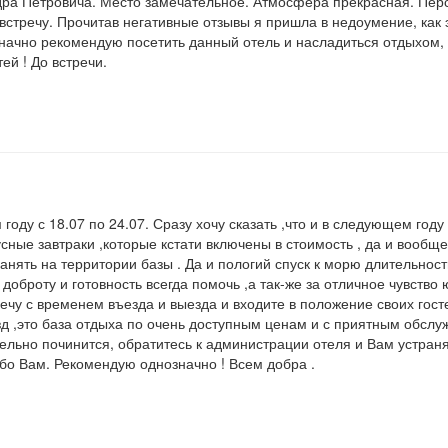
ндра Петровича. Место замечательное. Атмосфера прекрасная. Пер
а встречу. Прочитав негативные отзывы я пришла в недоумение, как
начно рекомендую посетить данный отель и насладиться отдыхом, 
ей ! До встречи.
году с 18.07 по 24.07. Сразу хочу сказать ,что и в следующем году
усные завтраки ,которые кстати включены в стоимость , да и вообщ
анять на территории базы . Да и пологий спуск к морю длительнос
оброту и готовность всегда помочь ,а так-же за отличное чувство 
речу с временем въезда и выезда и входите в положение своих гост
зд ,это база отдыха по очень доступным ценам и с приятным обслуж
тельно починится, обратитесь к администрации отеля и Вам устран
сибо Вам. Рекомендую однозначно ! Всем добра .