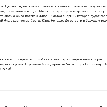
е, Целый год мы ждем и готовимся к этой встречи и ни разу не б
ная, слаженная команда. Мы всегда чувствуем искренность, заботу
стеклом, а было потоком Живой, чистой энергии, которая будет все
ой благодарностью Света, Юра, Наташа. До встречи в будущем году
илось место, сервис и спокойная атмосфера,которые помогли рассла
автраки вкусные.Огромная благодарность Александру Петровичу, С
м всем!