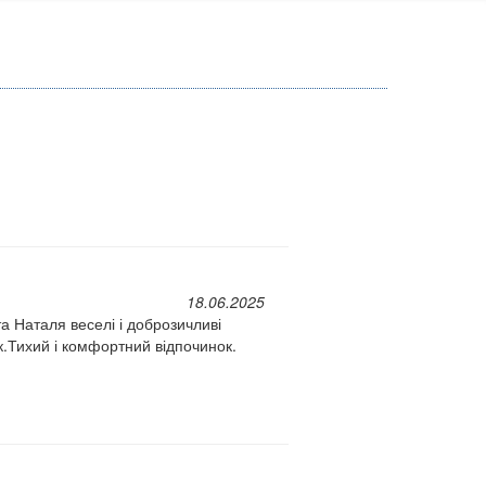
18.06.2025
а Наталя веселі і доброзичливі
к.Тихий і комфортний відпочинок.