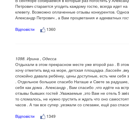
В сентябре собираемся в который раз погостить у Алекса
Петрович старается угодить каждому гостю, всегда идет н
клевету. Возможно оплаченные отзывы конкурентов. Одноз
Александр Петрович , а Вам процветания и адекватных гост
Відповісти
1360
1098. Ирина , Одесса
Отдыхали в этом прекрасном месте уже второй раз . В этом 
хочу отметить вид на море, детская площадка ,бассейн ,вк
спокойно давала ребёнку, цены доступные, есть чем себя з
. Отдельное большое спасибо Наташе и Свете за радушие, д
себя как дома . Александр , Вам спасибо ,что идёте на вст
отзывы бывших гостей .Уважаемые ,это Вам не отель 5 звё
то сломалось, не нужно грустить и ждать что оно самостоя
часов . А так все супер ,уезжали со слезами, ещё раз спа
Відповісти
1349