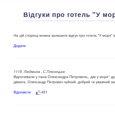
Відгуки про готель "У мо
На цій сторінці можна залишити відгук про готель "У моря" 
Додати
1115. Людмила , С.Плесецьке
Відпочивали у пана Олександра Петровича,, дім у моря'' дуж
дівчата. Олександр Петрович чуйний, добрий та уважний зав
Відповісти
451