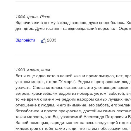
1094. Ірина, Рівне
Відпочивали в цьому закладі вперше, дуже сподобалось. Хо
для діток. Дуже гостинні та відповідальний персонал. Окрем
Відповісти
2033
1093. елена, киев
Вот и еще одно лето в нашей жизни промелькнуло, нет, 
уютном месте , отеле "У моря". Рядом с прекрасными людь
уезжать. Снова хотелось остановить это улетающее время
ветром, красивейшим видом из номера, уютом, заботой, 
то же время с каким же редким набором самых лучших челов
отношение к людям, и его внимание, его забота, его желани
беззаботнее и просто прекраснее, достойны самых лестных с
такая малость, что Вы, уважаемый Александр Петрович и 
Вашей помощью, зарядиться им на весь следующий год и с но
километров от тебя такие люди, что ты им небезразличен, 