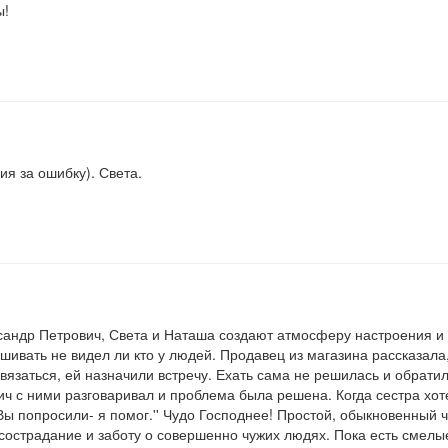
ы!
я за ошибку). Света.
ксандр Петрович, Света и Наташа создают атмосферу настроения и
шивать не видел ли кто у людей. Продавец из магазина рассказала
связаться, ей назначили встречу. Ехать сама не решилась и обрат
ч с ними разговаривал и проблема была решена. Когда сестра хоте
'Вы попросили- я помог.'' Чудо Господнее! Простой, обыкновенный 
 сострадание и заботу о совершенно чужих людях. Пока есть смел