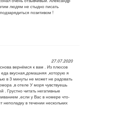
сонал очень отзывчивый. Александр
 этим людям не стыдно писать
подзарядиться позитивом !
27.07.2020
 снова вернёмся к вам . Из плюсов
е еда вкусная,домашняя ,которую я
тью в 3 минуты не может не радовать
юмора ,в отеле У моря чувствуешь
ей . Грустно читать негативные
иванием ,если у Вас в номере что-
ят неполадку в течении нескольких