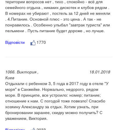
територии вопросов нет , тихо , спокойно - всё для
семейного отдыха , никаких дискотек и клубов рядом .
В номерах не убирают , постель за 12 дней не меняли
. 4.Питание. Основной плюс - это цена . А так - не
понравилось . Особенно улыбал "завтрак туриста" или
пельмени . Пусть питание будет дороже , но лучше.
Відповісти
1770
1066. Виктория ,
18.01.2018
Киев
Отдыхали с ребенком 3, 5 года в 2017 году в отеле "У
моря" в Санжейке. Нормально, недорого, рядом
море. В принципе, все устроило: номер; питание;
отношение к нам. С погодой тоже повезло! Спасибо
хозяину Александру за отдых. Хотим узнать, при
бронировании заранее, скидку можно получить? С
уважением, Виктория.
Відповісти
2033