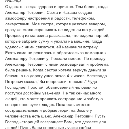
Винница
Отдыхать всегда здорово и приятно. Тем более, когда
Александр Петрович, Света и Наташа создают
атмосферу настроения и радости, телефоном,
лекарствами. Моя сестра, которая уезжала вечером,
сразу же стала спрашивать не видел ли кто у людей.
Продавец из магазина рассказала, что видела парней,
которые забрали сумку и уехали на машине. Когда
удалось с ними связаться, ей назначили встречу.
Ехать сама не решилась и обратилась за помощью к
Александру Петровичу. Поехали вместе. По приезду
Александр Петрович с ними разговаривал и проблема
была решена. Когда сестра хотела вернуть деньги за
бензин, а на дорогу ушло около 4-х часов, Александр
Петрович сказал;''Вы попросили- я помог.'' Чудо
Господнее! Простой, обыкновенный человек- но
поступки достойны уважения. Не так сейчас много
людей, кто может проявить сострадание и заботу о
совершенно чужих людях. Пока есть смелые,
сострадательные и добрые люди, на Земле у
человечества есть шанс. Александр Петрович! Пусть
Господь сторицей возвращает Вам , что делаете для
людей! Пусть Ваши сердечные лучики любви