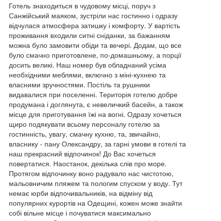
Готель знаходиться в чудовому місці, поруч з
Санжійський маяком, зустріли нас гостинно і одразу
відчулася атмосфера затишку і комфорту. У вартість
проживання входили ситні сніданки, за бажанням
можна було замовити обіди та вечері. Додам, що все
було смачно приготовлене, по-домашньому, а порції
досить великі. Наш номер був обладнаний усіма
необхідними меблями, включно з міні-кухнею та
власними зручностями. Постіль та рушники
видавалися при поселенні. Територія готелю добре
продумана і доглянута, є невеличкий басейн, а також
місце для приготування їжі на вогні. Одразу хочеться
щиро подякувати всьому персоналу готелю за
гостинність, увагу, смачну кухню, та, звичайно,
власнику - пану Олександру, за гарні умови в готелі та
наш прекрасний відпочинок! До Вас хочеться
повертатися. Наостанок, декілька слів про море.
Протягом відпочинку воно радувало нас чистотою,
мальовничим пляжем та пологим спуском у воду. Тут
немає юрби відпочивальників, на відміну від
популярних курортів на Одещині, кожен може знайти
собі вільне місце і почуватися максимально