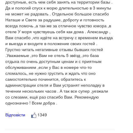
доступные, есть чем себя занять на территории базы .
Да и пологий спуск к морю длительностью в 3 минуты
не может не радовать . Отдельное большое спасибо
Наташе и Свете за радушие, доброту и готовность
всегда помочь ,а так-же за отличное чувство юмора ,в
отеле У моря чувствуешь себя как дома . Александр ,
Вам спасибо ,что идёте на встречу с временем въезда
и выезда и входите в положение своих гостей .
Грустно читать негативные отзывы бывших гостей
.Уважаемые ,это Вам не отель 5 звёзд ,это база
отдыха по очень доступным ценам и с приятным
обслуживанием ,если у Вас в номере что-то
сломалось, не нужно грустить и ждать что оно
самостоятельно починится, обратитесь к
администрации отеля и Вам устранят неполадку в
течении нескольких часов . А так все супер ,уезжали
со слезами, ещё раз спасибо Вам. Рекомендую
однозначно ! Всем добра .
Відповісти
1349