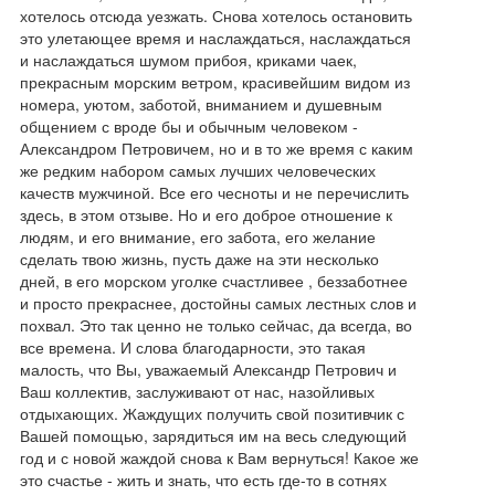
хотелось отсюда уезжать. Снова хотелось остановить
это улетающее время и наслаждаться, наслаждаться
и наслаждаться шумом прибоя, криками чаек,
прекрасным морским ветром, красивейшим видом из
номера, уютом, заботой, вниманием и душевным
общением с вроде бы и обычным человеком -
Александром Петровичем, но и в то же время с каким
же редким набором самых лучших человеческих
качеств мужчиной. Все его чесноты и не перечислить
здесь, в этом отзыве. Но и его доброе отношение к
людям, и его внимание, его забота, его желание
сделать твою жизнь, пусть даже на эти несколько
дней, в его морском уголке счастливее , беззаботнее
и просто прекраснее, достойны самых лестных слов и
похвал. Это так ценно не только сейчас, да всегда, во
все времена. И слова благодарности, это такая
малость, что Вы, уважаемый Александр Петрович и
Ваш коллектив, заслуживают от нас, назойливых
отдыхающих. Жаждущих получить свой позитивчик с
Вашей помощью, зарядиться им на весь следующий
год и с новой жаждой снова к Вам вернуться! Какое же
это счастье - жить и знать, что есть где-то в сотнях