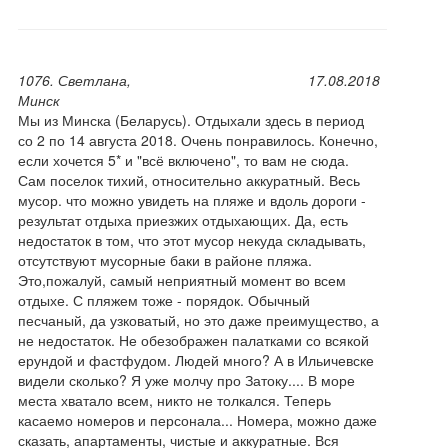
1076. Светлана,
17.08.2018
Минск
Мы из Минска (Беларусь). Отдыхали здесь в период
со 2 по 14 августа 2018. Очень понравилось. Конечно,
если хочется 5* и "всё включено", то вам не сюда.
Сам поселок тихий, относительно аккуратный. Весь
мусор. что можно увидеть на пляже и вдоль дороги -
результат отдыха приезжих отдыхающих. Да, есть
недостаток в том, что этот мусор некуда складывать,
отсутствуют мусорные баки в районе пляжа.
Это,пожалуй, самый неприятный момент во всем
отдыхе. С пляжем тоже - порядок. Обычный
песчаный, да узковатый, но это даже преимущество, а
не недостаток. Не обезображен палатками со всякой
ерундой и фастфудом. Людей много? А в Ильичевске
видели сколько? Я уже молчу про Затоку.... В море
места хватало всем, никто не толкался. Теперь
касаемо номеров и персонала... Номера, можно даже
сказать, апартаменты, чистые и аккуратные. Вся