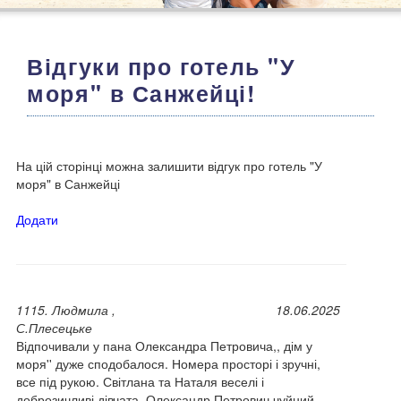
Відгуки про готель "У
моря" в Санжейці!
На цій сторінці можна залишити відгук про готель "У
моря" в Санжейці
Додати
1115. Людмила ,
18.06.2025
С.Плесецьке
Відпочивали у пана Олександра Петровича,, дім у
моря'' дуже сподобалося. Номера просторі і зручні,
все під рукою. Світлана та Наталя веселі і
доброзичливі дівчата. Олександр Петрович чуйний,