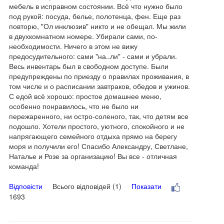
мебель в исправном состоянии. Всё что нужно было
под рукой: посуда, белье, полотенца, фен. Еще раз
повторю, "Ол инклюзив" никто и не обещал. Мы жили
в двухкомнатном номере. Убирали сами, по-
необходимости. Ничего в этом не вижу
предосудительного: сами "на..ли" - сами и убрали.
Весь инвентарь был в свободном доступе. Были
предупреждены по приезду о правилах проживания, в
том числе и о расписании завтраков, обедов и ужинов.
С едой всё хорошо: простое домашнее меню,
особенно понравилось, что не было ни
пережаренного, ни остро-соленого, так, что детям все
подошло. Хотели простого, уютного, спокойного и не
напрягающего семейного отдыха прямо на берегу
моря и получили его! Спасибо Александру, Светлане,
Наталье и Розе за организацию! Вы все - отличная
команда!
Відповісти
Всього відповідей (1)
Показати
1693