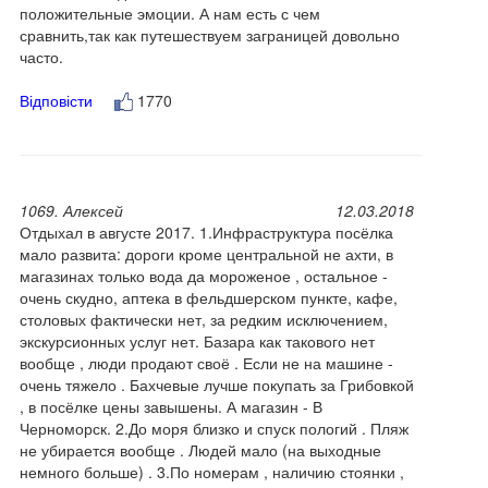
положительные эмоции. А нам есть с чем
сравнить,так как путешествуем заграницей довольно
часто.
Відповісти
1770
1069. Алексей
12.03.2018
Отдыхал в августе 2017. 1.Инфраструктура посёлка
мало развита: дороги кроме центральной не ахти, в
магазинах только вода да мороженое , остальное -
очень скудно, аптека в фельдшерском пункте, кафе,
столовых фактически нет, за редким исключением,
экскурсионных услуг нет. Базара как такового нет
вообще , люди продают своё . Если не на машине -
очень тяжело . Бахчевые лучше покупать за Грибовкой
, в посёлке цены завышены. А магазин - В
Черноморск. 2.До моря близко и спуск пологий . Пляж
не убирается вообще . Людей мало (на выходные
немного больше) . 3.По номерам , наличию стоянки ,