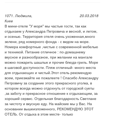
1071. Людмила,
20.03.2018
Киев
В мини-отеле "У моря" мы частые гости, так как
отдыхаем у Александра Петровича и весной, и летом,
и осенью. Территория отеля очень ухоженная,много
зелени, ряд номерного фонда - с видом на море.
Номера комфортные ,чистые с современной мебелью
и техникой. Питание отличное : по-домашнему
вкусное и разнообразное, при желании на мангале
можно пожарить шашлык и прочие блюда-гриль. Море
в шаговой доступности. Пляж отличный- много места
для отдыхающих и чистый.Этот отель рекомендую
всем, приезжайте не пожалеете ! Спасибо Александру
Петровичу за создание этого прекрасного уголка, в
котором всегда можно отдохнуть от городской суеты
,за заботу и прекрасное отношение к отдыхающим, за
хороший сервис. Отдельная благодарность Светлане
за чистоту и вкусную еду. На майские мы у Вас. На
основании вышеизложенного, РЕКОМЕНДУЮ ЭТОТ
ОТЕЛЬ. От отдыха в этом месте- только