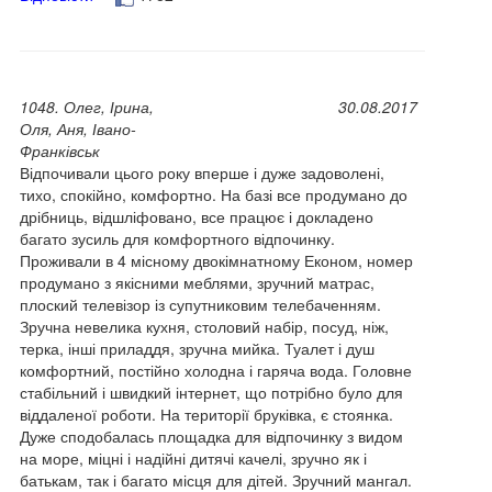
1048. Олег, Ірина,
30.08.2017
Оля, Аня, Івано-
Франківськ
Відпочивали цього року вперше і дуже задоволені,
тихо, спокійно, комфортно. На базі все продумано до
дрібниць, відшліфовано, все працює і докладено
багато зусиль для комфортного відпочинку.
Проживали в 4 місному двокімнатному Економ, номер
продумано з якісними меблями, зручний матрас,
плоский телевізор із супутниковим телебаченням.
Зручна невелика кухня, столовий набір, посуд, ніж,
терка, інші приладдя, зручна мийка. Туалет і душ
комфортний, постійно холодна і гаряча вода. Головне
стабільний і швидкий інтернет, що потрібно було для
віддаленої роботи. На території бруківка, є стоянка.
Дуже сподобалась площадка для відпочинку з видом
на море, міцні і надійні дитячі качелі, зручно як і
батькам, так і багато місця для дітей. Зручний мангал.