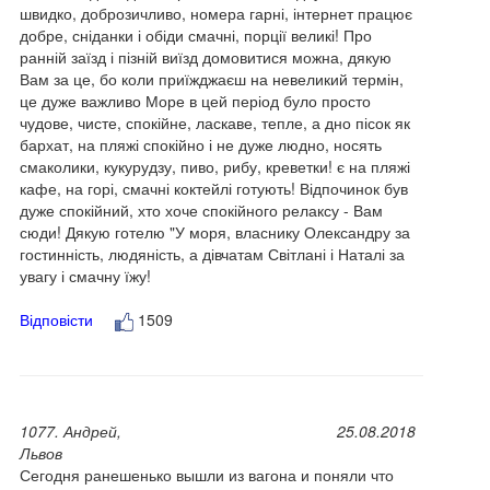
швидко, доброзичливо, номера гарні, інтернет працює
добре, сніданки і обіди смачні, порції великі! Про
ранній заїзд і пізній виїзд домовитися можна, дякую
Вам за це, бо коли приїжджаєш на невеликий термін,
це дуже важливо Море в цей період було просто
чудове, чисте, спокійне, ласкаве, тепле, а дно пісок як
бархат, на пляжі спокійно і не дуже людно, носять
смаколики, кукурудзу, пиво, рибу, креветки! є на пляжі
кафе, на горі, смачні коктейлі готують! Відпочинок був
дуже спокійний, хто хоче спокійного релаксу - Вам
сюди! Дякую готелю "У моря, власнику Олександру за
гостинність, людяність, а дівчатам Світлані і Наталі за
увагу і смачну їжу!
Відповісти
1509
1077. Андрей,
25.08.2018
Львов
Сегодня ранешенько вышли из вагона и поняли что