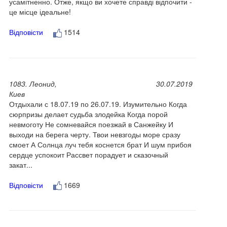
усамітненно. Отже, якщо ви хочете справді відпочити -
це місце ідеальне!
Відповісти
1514
1083. Леонид,
30.07.2019
Киев
Отдыхали с 18.07.19 по 26.07.19. Изумительно Когда
сюрпризы делает судьба злодейка Когда порой
невмоготу Не сомневайся поезжай в Санжейку И
выходи на берега черту. Твои невзгоды море сразу
смоет А Солнца луч тебя коснется брат И шум прибоя
сердце успокоит Рассвет порадует и сказочный
закат...
Відповісти
1669