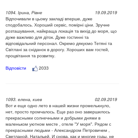
1094. Ірина, Рівне
19.09.2019
Відпочивали в цьому закладі вперше, дуже
сподобалось. Хороший сервіс, помірні ціни. Зручне
розташування, найкраща локація та вихід до моря, що
дуже важливо для діток. Дуже гостинні та
відповідальний персонал. Окремо дякуємо Тетяні та
Світлані за сніданок в дорогу. Хороших вам гостей,
процвітання та розвитку.
Відповісти
2033
1093. елена, киев
02.09.2019
Вот и еще одно лето в нашей жизни промелькнуло,
нет, просто промчалось. Еще раз оно завершилось
прекрасными солнечными и добрыми днями в
маленьком уютном месте , отеле "У моря". Рядом с
прекрасными людьми - Александром Петровичем ,
Светланой, Натальей. И снова, как и многие годы, не