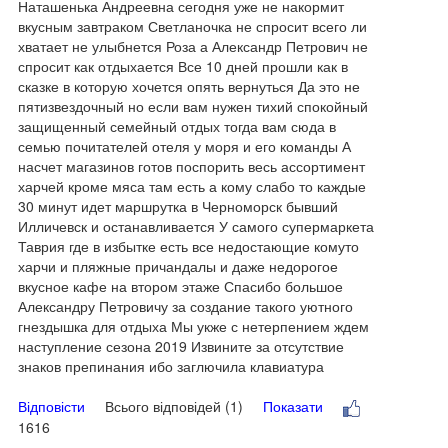
Наташенька Андреевна сегодня уже не накормит
вкусным завтраком Светланочка не спросит всего ли
хватает не улыбнется Роза а Александр Петрович не
спросит как отдыхается Все 10 дней прошли как в
сказке в которую хочется опять вернуться Да это не
пятизвездочный но если вам нужен тихий спокойный
защищенный семейный отдых тогда вам сюда в
семью почитателей отеля у моря и его команды А
насчет магазинов готов поспорить весь ассортимент
харчей кроме мяса там есть а кому слабо то каждые
30 минут идет маршрутка в Черноморск бывший
Илличевск и останавливается У самого супермаркета
Таврия где в избытке есть все недостающие комуто
харчи и пляжные причандалы и даже недорогое
вкусное кафе на втором этаже Спасибо большое
Александру Петровичу за создание такого уютного
гнездышка для отдыха Мы укже с нетерпением ждем
наступление сезона 2019 Извините за отсутствие
знаков препинания ибо заглючила клавиатура
Відповісти
Всього відповідей (1)
Показати
1616