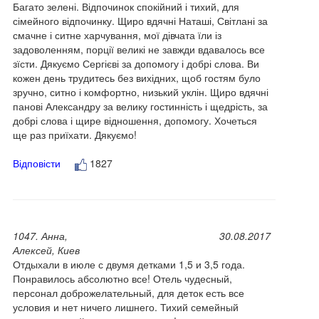
Багато зелені. Відпочинок спокійний і тихий, для
сімейного відпочинку. Щиро вдячні Наташі, Світлані за
смачне і ситне харчування, мої дівчата їли із
задоволенням, порції великі не завжди вдавалось все
зїсти. Дякуємо Сергієві за допомогу і добрі слова. Ви
кожен день трудитесь без вихідних, щоб гостям було
зручно, ситно і комфортно, низький уклін. Щиро вдячні
панові Александру за велику гостинність і щедрість, за
добрі слова і щире відношення, допомогу. Хочеться
ще раз приїхати. Дякуємо!
Відповісти
1827
1047. Анна,
30.08.2017
Алексей, Киев
Отдыхали в июле с двумя детками 1,5 и 3,5 года.
Понравилось абсолютно все! Отель чудесный,
персонал доброжелательный, для деток есть все
условия и нет ничего лишнего. Тихий семейный