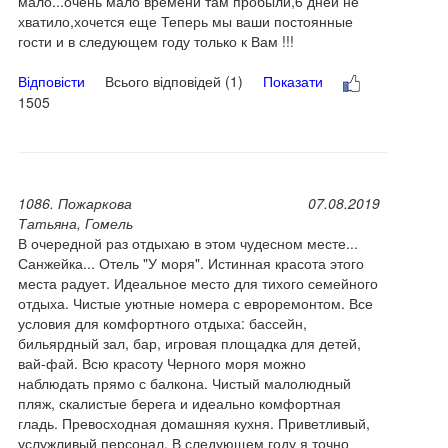
мало...очень мало времени там пробыли,6 дней не
хватило,хочется еще Теперь мы ваши постоянные
гости и в следующем году только к Вам !!!
Відповісти
Всього відповідей (1)
Показати
1505
1086. Пожаркова
07.08.2019
Татьяна, Гомель
В очередной раз отдыхаю в этом чудесном месте...
Санжейка... Отель "У моря". Истинная красота этого
места радует. Идеальное место для тихого семейного
отдыха. Чистые уютные номера с евроремонтом. Все
условия для комфортного отдыха: бассейн,
бильярдный зал, бар, игровая площадка для детей,
вай-фай. Всю красоту Черного моря можно
наблюдать прямо с балкона. Чистый малолюдный
пляж, скалистые берега и идеально комфортная
гладь. Превосходная домашняя кухня. Приветливый,
услужливый персонал. В следующем году я точно