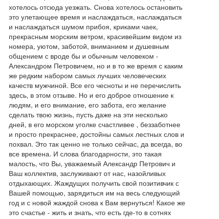
хотелось отсюда уезжать. Снова хотелось остановить
это улетающее время и наслаждаться, наслаждаться
и наслаждаться шумом прибоя, криками чаек,
прекрасным морским ветром, красивейшим видом из
номера, уютом, заботой, вниманием и душевным
общением с вроде бы и обычным человеком -
Александром Петровичем, но и в то же время с каким
же редким набором самых лучших человеческих
качеств мужчиной. Все его чесноты и не перечислить
здесь, в этом отзыве. Но и его доброе отношение к
людям, и его внимание, его забота, его желание
сделать твою жизнь, пусть даже на эти несколько
дней, в его морском уголке счастливее , беззаботнее
и просто прекраснее, достойны самых лестных слов и
похвал. Это так ценно не только сейчас, да всегда, во
все времена. И слова благодарности, это такая
малость, что Вы, уважаемый Александр Петрович и
Ваш коллектив, заслуживают от нас, назойливых
отдыхающих. Жаждущих получить свой позитивчик с
Вашей помощью, зарядиться им на весь следующий
год и с новой жаждой снова к Вам вернуться! Какое же
это счастье - жить и знать, что есть где-то в сотнях