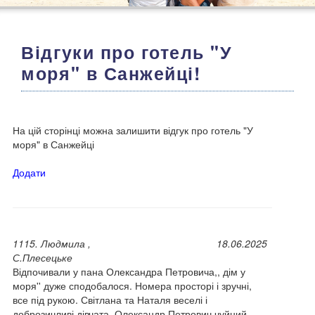
Відгуки про готель "У
моря" в Санжейці!
На цій сторінці можна залишити відгук про готель "У
моря" в Санжейці
Додати
1115. Людмила ,
18.06.2025
С.Плесецьке
Відпочивали у пана Олександра Петровича,, дім у
моря'' дуже сподобалося. Номера просторі і зручні,
все під рукою. Світлана та Наталя веселі і
доброзичливі дівчата. Олександр Петрович чуйний,