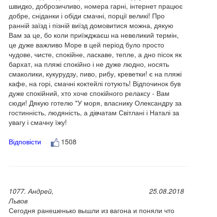
швидко, доброзичливо, номера гарні, інтернет працює
добре, сніданки і обіди смачні, порції великі! Про
ранній заїзд і пізній виїзд домовитися можна, дякую
Вам за це, бо коли приїжджаєш на невеликий термін,
це дуже важливо Море в цей період було просто
чудове, чисте, спокійне, ласкаве, тепле, а дно пісок як
бархат, на пляжі спокійно і не дуже людно, носять
смаколики, кукурудзу, пиво, рибу, креветки! є на пляжі
кафе, на горі, смачні коктейлі готують! Відпочинок був
дуже спокійний, хто хоче спокійного релаксу - Вам
сюди! Дякую готелю "У моря, власнику Олександру за
гостинність, людяність, а дівчатам Світлані і Наталі за
увагу і смачну їжу!
Відповісти
1508
1077. Андрей,
25.08.2018
Львов
Сегодня ранешенько вышли из вагона и поняли что