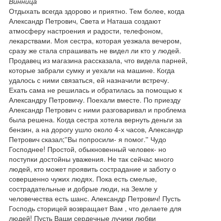
Винница
Отдыхать всегда здорово и приятно. Тем более, когда
Александр Петрович, Света и Наташа создают
атмосферу настроения и радости, телефоном,
лекарствами. Моя сестра, которая уезжала вечером,
сразу же стала спрашивать не видел ли кто у людей.
Продавец из магазина рассказала, что видела парней,
которые забрали сумку и уехали на машине. Когда
удалось с ними связаться, ей назначили встречу.
Ехать сама не решилась и обратилась за помощью к
Александру Петровичу. Поехали вместе. По приезду
Александр Петрович с ними разговаривал и проблема
была решена. Когда сестра хотела вернуть деньги за
бензин, а на дорогу ушло около 4-х часов, Александр
Петрович сказал;''Вы попросили- я помог.'' Чудо
Господнее! Простой, обыкновенный человек- но
поступки достойны уважения. Не так сейчас много
людей, кто может проявить сострадание и заботу о
совершенно чужих людях. Пока есть смелые,
сострадательные и добрые люди, на Земле у
человечества есть шанс. Александр Петрович! Пусть
Господь сторицей возвращает Вам , что делаете для
людей! Пусть Ваши сердечные лучики любви