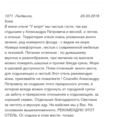
1071. Людмила,
20.03.2018
Киев
В мини-отеле "У моря" мы частые гости, так как
отдыхаем у Александра Петровича и весной, и летом,
и осенью. Территория отеля очень ухоженная,много
зелени, ряд номерного фонда - с видом на море.
Номера комфортные ,чистые с современной мебелью
и техникой. Питание отличное : по-домашнему
вкусное и разнообразное, при желании на мангале
можно пожарить шашлык и прочие блюда-гриль. Море
в шаговой доступности. Пляж отличный- много места
для отдыхающих и чистый.Этот отель рекомендую
всем, приезжайте не пожалеете ! Спасибо Александру
Петровичу за создание этого прекрасного уголка, в
котором всегда можно отдохнуть от городской суеты
,за заботу и прекрасное отношение к отдыхающим, за
хороший сервис. Отдельная благодарность Светлане
за чистоту и вкусную еду. На майские мы у Вас. На
основании вышеизложенного, РЕКОМЕНДУЮ ЭТОТ
ОТЕЛЬ. От отдыха в этом месте- только