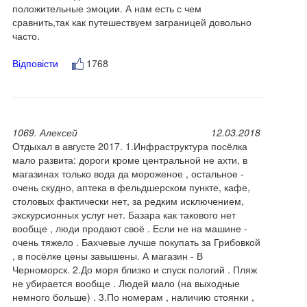
положительные эмоции. А нам есть с чем
сравнить,так как путешествуем заграницей довольно
часто.
Відповісти
1768
1069. Алексей
12.03.2018
Отдыхал в августе 2017. 1.Инфраструктура посёлка
мало развита: дороги кроме центральной не ахти, в
магазинах только вода да мороженое , остальное -
очень скудно, аптека в фельдшерском пункте, кафе,
столовых фактически нет, за редким исключением,
экскурсионных услуг нет. Базара как такового нет
вообще , люди продают своё . Если не на машине -
очень тяжело . Бахчевые лучше покупать за Грибовкой
, в посёлке цены завышены. А магазин - В
Черноморск. 2.До моря близко и спуск пологий . Пляж
не убирается вообще . Людей мало (на выходные
немного больше) . 3.По номерам , наличию стоянки ,