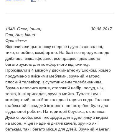
1048. Олег, Ірина,
30.08.2017
Оля, Аня, Івано-
Франківськ
Відпочивали цього року вперше і дуже задоволені,
тихо, спокійно, комфортно. На базі все продумано до
дрібниць, відшліфовано, все працює і докладено
багато зусиль для комфортного відпочинку.
Проживали в 4 місному двокімнатному Економ, номер
продумано з якісними меблями, зручний матрас,
плоский телевізор із супутниковим телебаченням.
Зручна невелика кухня, столовий набір, посуд, ніж,
терка, інші приладдя, зручна мийка. Туалет і душ
комфортний, постійно холодна і гаряча вода. Головне
стабільний і швидкий інтернет, що потрібно було для
віддаленої роботи. На території бруківка, є стоянка.
Дуже сподобалась площадка для відпочинку з видом
на море, міцні і надійні дитячі качелі, зручно як і
батькам, так і багато місця для дітей. Зручний мангал.