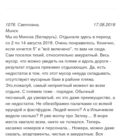
1076. Светлана,
17.08.2018
Минск
Мы из Минска (Беларусь). Отдыхали здесь в период
со 2 по 14 августа 2018. Очень понравилось. Конечно,
если хочется 5* и "всё включено", то вам не сюда.
Сам поселок тихий, относительно аккуратный. Весь
мусор. что можно увидеть на пляже и вдоль дороги -
результат отдыха приезжих отдыхающих. Да, есть
недостаток в том, что этот мусор некуда складывать,
отсутствуют мусорные баки в районе пляжа.
Это,пожалуй, самый неприятный момент во всем
отдыхе. С пляжем тоже - порядок. Обычный
песчаный, да узковатый, но это даже преимущество, а
не недостаток. Не обезображен палатками со всякой
ерундой и фастфудом. Людей много? А в Ильичевске
видели сколько? Я уже молчу про Затоку.... В море
места хватало всем, никто не толкался. Теперь
касаемо номеров и персонала... Номера, можно даже
сказать, апартаменты, чистые и аккуратные. Вся