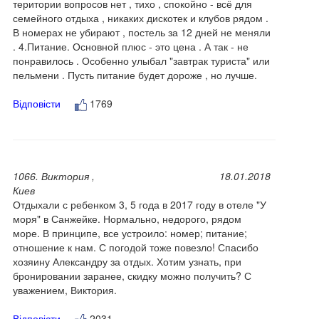
територии вопросов нет , тихо , спокойно - всё для
семейного отдыха , никаких дискотек и клубов рядом .
В номерах не убирают , постель за 12 дней не меняли
. 4.Питание. Основной плюс - это цена . А так - не
понравилось . Особенно улыбал "завтрак туриста" или
пельмени . Пусть питание будет дороже , но лучше.
Відповісти
1769
1066. Виктория ,
18.01.2018
Киев
Отдыхали с ребенком 3, 5 года в 2017 году в отеле "У
моря" в Санжейке. Нормально, недорого, рядом
море. В принципе, все устроило: номер; питание;
отношение к нам. С погодой тоже повезло! Спасибо
хозяину Александру за отдых. Хотим узнать, при
бронировании заранее, скидку можно получить? С
уважением, Виктория.
Відповісти
2031