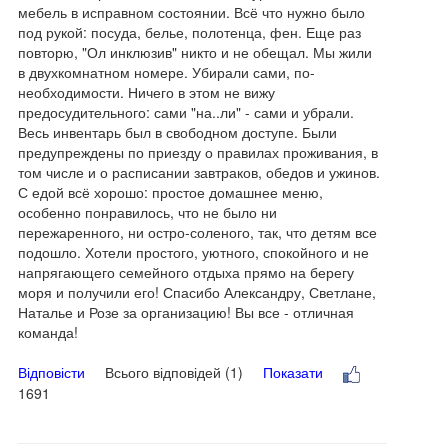
мебель в исправном состоянии. Всё что нужно было
под рукой: посуда, белье, полотенца, фен. Еще раз
повторю, "Ол инклюзив" никто и не обещал. Мы жили
в двухкомнатном номере. Убирали сами, по-
необходимости. Ничего в этом не вижу
предосудительного: сами "на..ли" - сами и убрали.
Весь инвентарь был в свободном доступе. Были
предупреждены по приезду о правилах проживания, в
том числе и о расписании завтраков, обедов и ужинов.
С едой всё хорошо: простое домашнее меню,
особенно понравилось, что не было ни
пережаренного, ни остро-соленого, так, что детям все
подошло. Хотели простого, уютного, спокойного и не
напрягающего семейного отдыха прямо на берегу
моря и получили его! Спасибо Александру, Светлане,
Наталье и Розе за организацию! Вы все - отличная
команда!
Відповісти
Всього відповідей (1)
Показати
1691