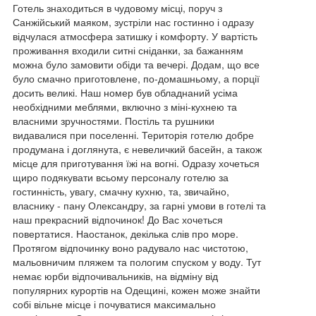
Готель знаходиться в чудовому місці, поруч з
Санжійський маяком, зустріли нас гостинно і одразу
відчулася атмосфера затишку і комфорту. У вартість
проживання входили ситні сніданки, за бажанням
можна було замовити обіди та вечері. Додам, що все
було смачно приготовлене, по-домашньому, а порції
досить великі. Наш номер був обладнаний усіма
необхідними меблями, включно з міні-кухнею та
власними зручностями. Постіль та рушники
видавалися при поселенні. Територія готелю добре
продумана і доглянута, є невеличкий басейн, а також
місце для приготування їжі на вогні. Одразу хочеться
щиро подякувати всьому персоналу готелю за
гостинність, увагу, смачну кухню, та, звичайно,
власнику - пану Олександру, за гарні умови в готелі та
наш прекрасний відпочинок! До Вас хочеться
повертатися. Наостанок, декілька слів про море.
Протягом відпочинку воно радувало нас чистотою,
мальовничим пляжем та пологим спуском у воду. Тут
немає юрби відпочивальників, на відміну від
популярних курортів на Одещині, кожен може знайти
собі вільне місце і почуватися максимально