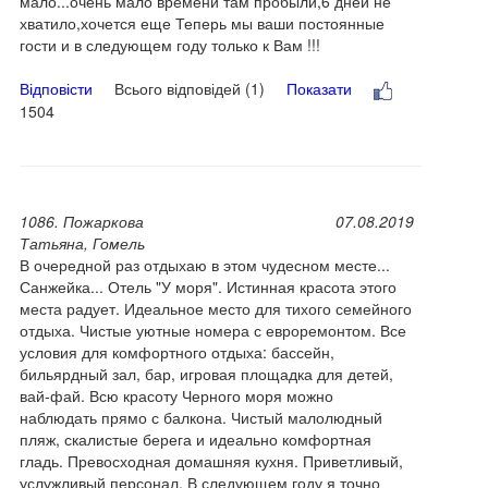
мало...очень мало времени там пробыли,6 дней не
хватило,хочется еще Теперь мы ваши постоянные
гости и в следующем году только к Вам !!!
Відповісти
Всього відповідей (1)
Показати
1504
1086. Пожаркова
07.08.2019
Татьяна, Гомель
В очередной раз отдыхаю в этом чудесном месте...
Санжейка... Отель "У моря". Истинная красота этого
места радует. Идеальное место для тихого семейного
отдыха. Чистые уютные номера с евроремонтом. Все
условия для комфортного отдыха: бассейн,
бильярдный зал, бар, игровая площадка для детей,
вай-фай. Всю красоту Черного моря можно
наблюдать прямо с балкона. Чистый малолюдный
пляж, скалистые берега и идеально комфортная
гладь. Превосходная домашняя кухня. Приветливый,
услужливый персонал. В следующем году я точно