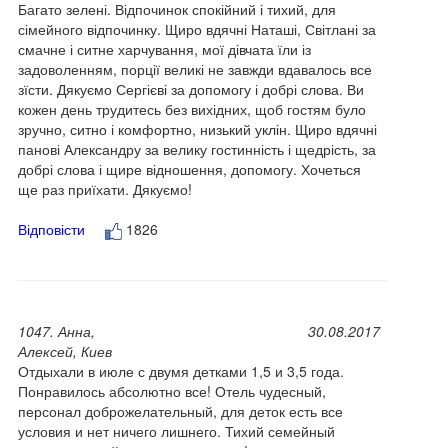
Багато зелені. Відпочинок спокійний і тихий, для
сімейного відпочинку. Щиро вдячні Наташі, Світлані за
смачне і ситне харчування, мої дівчата їли із
задоволенням, порції великі не завжди вдавалось все
зїсти. Дякуємо Сергієві за допомогу і добрі слова. Ви
кожен день трудитесь без вихідних, щоб гостям було
зручно, ситно і комфортно, низький уклін. Щиро вдячні
панові Александру за велику гостинність і щедрість, за
добрі слова і щире відношення, допомогу. Хочеться
ще раз приїхати. Дякуємо!
Відповісти
1826
1047. Анна,
30.08.2017
Алексей, Киев
Отдыхали в июле с двумя детками 1,5 и 3,5 года.
Понравилось абсолютно все! Отель чудесный,
персонал доброжелательный, для деток есть все
условия и нет ничего лишнего. Тихий семейный