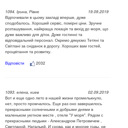
1094. Ірина, Рівне
19.09.2019
Відпочивали в цьому закладі вперше, дуже
сподобалось. Хороший сервіс, помірні ціни. Зручне
розташування, найкраща локація та вихід до моря, що
дуже важливо для діток. Дуже гостинні та
відповідальний персонал. Окремо дякуємо Тетяні та
Світлані за сніданок в дорогу. Хороших вам гостей,
процвітання та розвитку.
Відповісти
2032
1093. елена, киев
02.09.2019
Вот и еще одно лето в нашей жизни промелькнуло,
нет, просто промчалось. Еще раз оно завершилось
прекрасными солнечными и добрыми днями в
маленьком уютном месте , отеле "У моря". Рядом с
прекрасными людьми - Александром Петровичем ,
Светланой, Натальей. И снова, как и многие годы, не