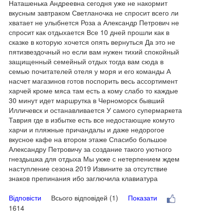
Наташенька Андреевна сегодня уже не накормит
вкусным завтраком Светланочка не спросит всего ли
хватает не улыбнется Роза а Александр Петрович не
спросит как отдыхается Все 10 дней прошли как в
сказке в которую хочется опять вернуться Да это не
пятизвездочный но если вам нужен тихий спокойный
защищенный семейный отдых тогда вам сюда в
семью почитателей отеля у моря и его команды А
насчет магазинов готов поспорить весь ассортимент
харчей кроме мяса там есть а кому слабо то каждые
30 минут идет маршрутка в Черноморск бывший
Илличевск и останавливается У самого супермаркета
Таврия где в избытке есть все недостающие комуто
харчи и пляжные причандалы и даже недорогое
вкусное кафе на втором этаже Спасибо большое
Александру Петровичу за создание такого уютного
гнездышка для отдыха Мы укже с нетерпением ждем
наступление сезона 2019 Извините за отсутствие
знаков препинания ибо заглючила клавиатура
Відповісти
Всього відповідей (1)
Показати
1614